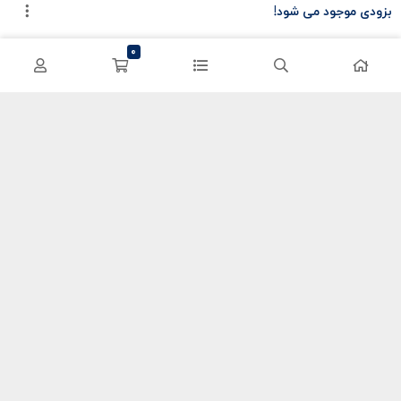
بزودی موجود می شود!
سی پی کالاف
حساب کاربری
0
کریستال گنشین
سفارشات
یوسی پابجی
پشتیبانی
اعتماد شما سرمایه ماست