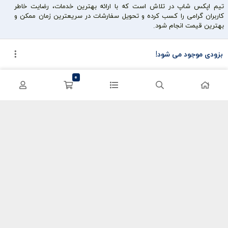
تیم اپکس شاپ در تلاش است که با ارائه بهترین خدمات، رضایت خاطر
کاربران گرامی را کسب کرده و تحویل سفارشات در سریعترین زمان ممکن و
بهترین قیمت انجام شود.
محصولات محبوب
دسترسی سریع
بزودی موجود می شود!
سی پی کالاف
حساب کاربری
0
کریستال گنشین
سفارشات
یوسی پابجی
پشتیبانی
اعتماد شما سرمایه ماست