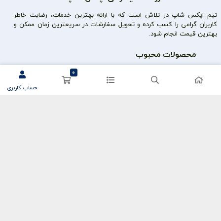
تیم اپکس شاپ در تلاش است که با ارائه بهترین خدمات، رضایت خاطر
کاربران گرامی را کسب کرده و تحویل سفارشات در سریعترین زمان ممکن و
بهترین قیمت انجام شود.
محصولات محبوب
سی پی کالاف
0
حساب کاربری
کریستال گنشین
یوسی پابجی
دسترسی سریع
حساب کاربری
سفارشات
پشتیبانی
اعتماد شما سرمایه ماست