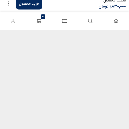
قیمت محصول:
خرید محصول
۱,۸۳۰,۰۰۰
تومان
سی پی کالاف
حساب کاربری
0
کریستال گنشین
سفارشات
یوسی پابجی
پشتیبانی
اعتماد شما سرمایه ماست