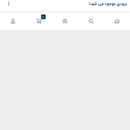
بزودی موجود می شود!
سی پی کالاف
حساب کاربری
0
کریستال گنشین
سفارشات
یوسی پابجی
پشتیبانی
اعتماد شما سرمایه ماست