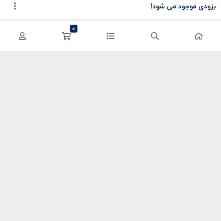
بزودی موجود می شود!
سی پی کالاف
حساب کاربری
0
کریستال گنشین
سفارشات
یوسی پابجی
پشتیبانی
اعتماد شما سرمایه ماست