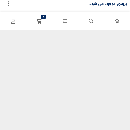
بزودی موجود می شود!
سی پی کالاف
حساب کاربری
0
کریستال گنشین
سفارشات
یوسی پابجی
پشتیبانی
اعتماد شما سرمایه ماست