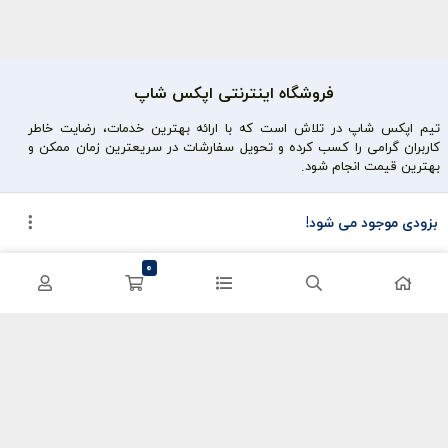
فروشگاه اینترنتی اپکس شاپ
تیم اپکس شاپ در تلاش است که با ارائه بهترین خدمات، رضایت خاطر
کاربران گرامی را کسب کرده و تحویل سفارشات در سریعترین زمان ممکن و
بهترین قیمت انجام شود.
محصولات محبوب
دسترسی سریع
بزودی موجود می شود!
سی پی کالاف
حساب کاربری
0
کریستال گنشین
سفارشات
یوسی پابجی
پشتیبانی
اعتماد شما سرمایه ماست