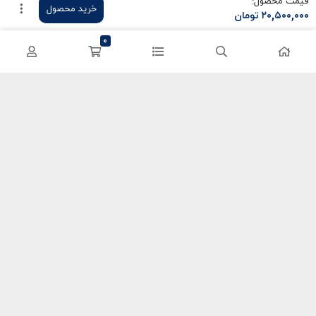
قیمت محصول:
خرید محصول
۲۰,۵۰۰,۰۰۰
تومان
سی پی کالاف
حساب کاربری
0
کریستال گنشین
سفارشات
یوسی پابجی
پشتیبانی
اعتماد شما سرمایه ماست