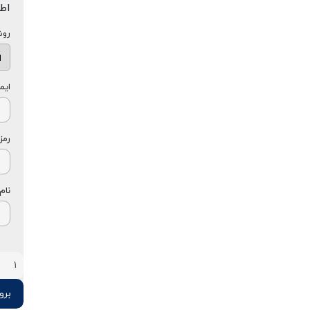
اط
روش
ایم
رمز
نام
بروز