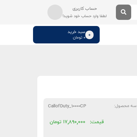
حساب کاربری
لطفا وارد حساب خود شوید!
سبد خرید
0
۰
تومان
سه محصول:
CallofDuty_10000CP
قیمت:
۱۷,۸۹۰,۰۰۰
تومان