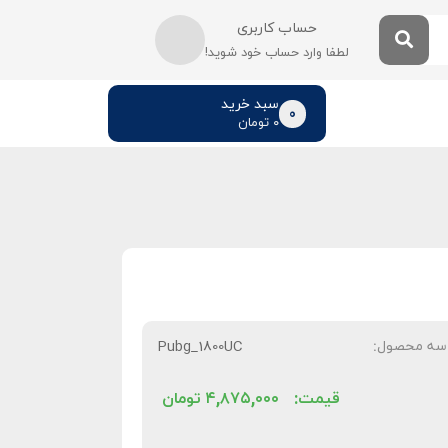
حساب کاربری
لطفا وارد حساب خود شوید!
سبد خرید
0
۰
تومان
سه محصول:
Pubg_1800UC
قیمت:
۴,۸۷۵,۰۰۰
تومان