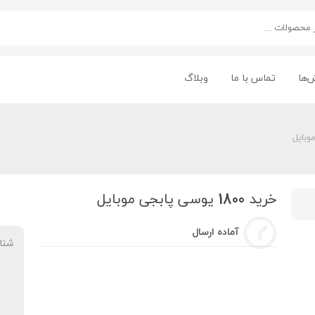
‌ها
تماس با ما
وبلاگ
خرید 1800 یوسی پابجی موبایل
آماده ارسال
شنا