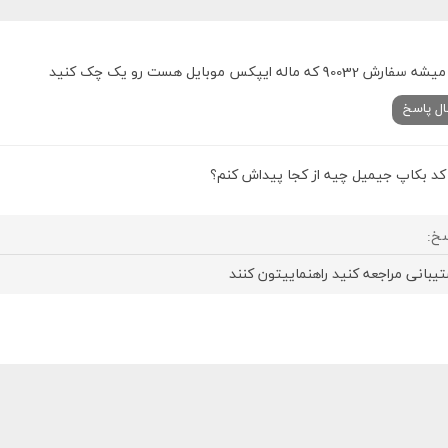
میشه سفارش 90032 که ماله ایپکس موبایل هست رو یک چک کنید
ال پاسخ
کد بکاپ جیمیل چیه از کجا پیداش کنم؟
خ:
یبانی مراجعه کنید راهنماییتون کنند