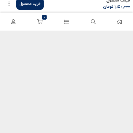
قیمت محصول:
خرید محصول
۱,۱۵۰,۰۰۰
تومان
سی پی کالاف
حساب کاربری
0
کریستال گنشین
سفارشات
یوسی پابجی
پشتیبانی
اعتماد شما سرمایه ماست