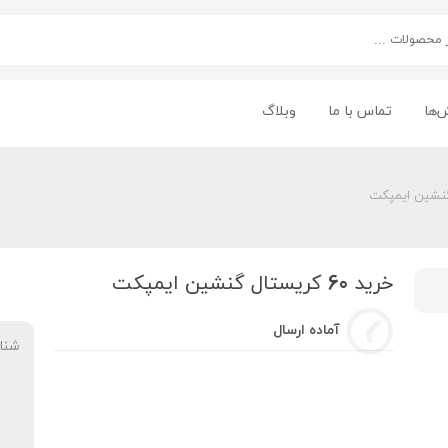
‌ها
تماس با ما
وبلاگ
خرید 60 کریستال گنشین ایمپکت
آماده ارسال
شنا