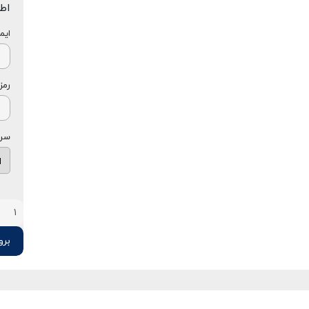
اط
ایم
رمز
سرو
بروز