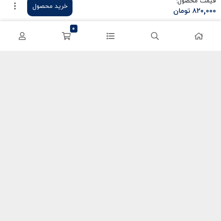
قیمت محصول:
خرید محصول
۸۲۰,۰۰۰
تومان
سی پی کالاف
حساب کاربری
0
کریستال گنشین
سفارشات
یوسی پابجی
پشتیبانی
اعتماد شما سرمایه ماست