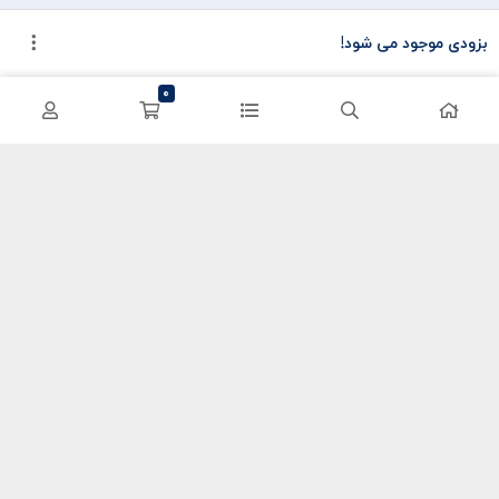
محصولات محبوب
دسترسی سریع
بزودی موجود می شود!
سی پی کالاف
حساب کاربری
0
کریستال گنشین
سفارشات
یوسی پابجی
پشتیبانی
اعتماد شما سرمایه ماست