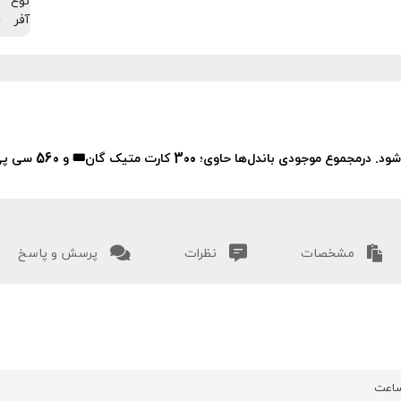
نوع
آفر
اندل‌ها حاوی؛ 300 کارت متیک گان🎟 و 560 سی پی 💰 است.
مشخصات
نظرات
پرسش و پاسخ