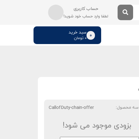
حساب کاربری
لطفا وارد حساب خود شوید!
سبد خرید
0
۰
تومان
سه محصول:
CallofDuty-chain-offer
بزودی موجود می شود!