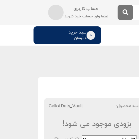
حساب کاربری
لطفا وارد حساب خود شوید!
سبد خرید
0
۰
تومان
سه محصول:
CallofDuty_Vault
بزودی موجود می شود!