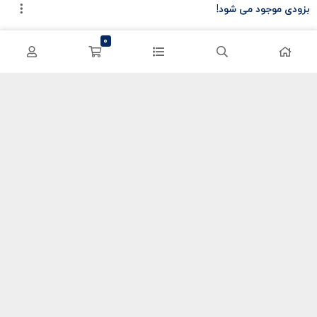
بزودی موجود می شود!
سی پی کالاف
حساب کاربری
0
کریستال گنشین
سفارشات
یوسی پابجی
پشتیبانی
اعتماد شما سرمایه ماست