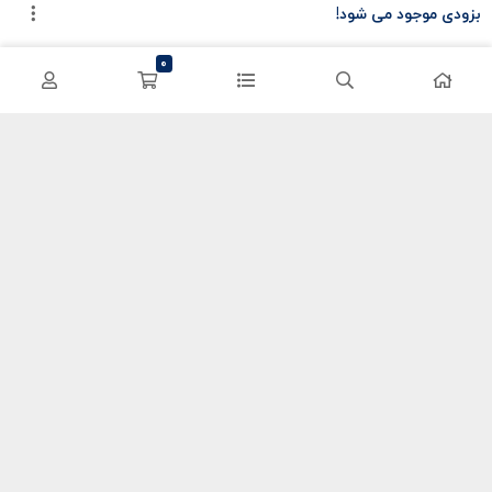
بزودی موجود می شود!
سی پی کالاف
حساب کاربری
0
کریستال گنشین
سفارشات
یوسی پابجی
پشتیبانی
اعتماد شما سرمایه ماست