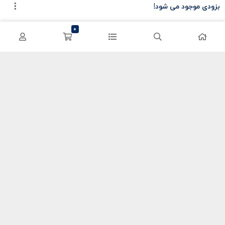
بزودی موجود می شود!
سی پی کالاف
حساب کاربری
0
کریستال گنشین
سفارشات
یوسی پابجی
پشتیبانی
اعتماد شما سرمایه ماست