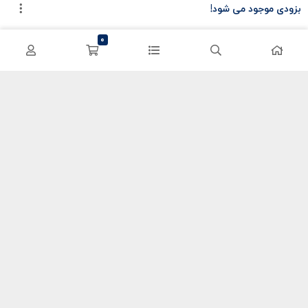
بزودی موجود می شود!
سی پی کالاف
حساب کاربری
0
کریستال گنشین
سفارشات
یوسی پابجی
پشتیبانی
اعتماد شما سرمایه ماست