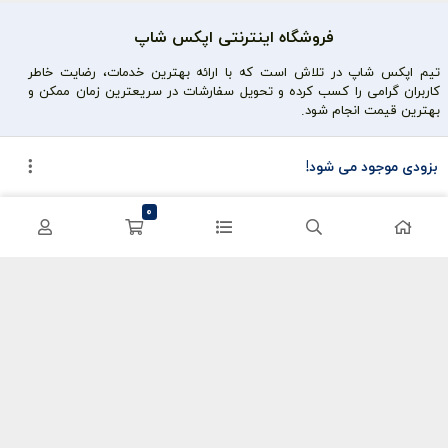
فروشگاه اینترنتی اپکس شاپ
تیم اپکس شاپ در تلاش است که با ارائه بهترین خدمات، رضایت خاطر
کاربران گرامی را کسب کرده و تحویل سفارشات در سریعترین زمان ممکن و
بهترین قیمت انجام شود.
محصولات محبوب
دسترسی سریع
بزودی موجود می شود!
سی پی کالاف
حساب کاربری
0
کریستال گنشین
سفارشات
یوسی پابجی
پشتیبانی
اعتماد شما سرمایه ماست