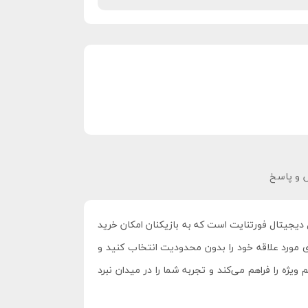
و پاسخ
یت از اپکس شاپ، می‌توانید تجربه بازی خود را به سطحی کاملاً جدید ارتقا دهید. V-Bucks واحد پول دیجیتال فورتنایت است که به بازیکنان امکان خرید
ی‌دهد. با ۵۰۰۰ V-Bucks، شما آزادی کامل دارید تا آیتم‌های مورد علاقه خود را بدون محدودیت انتخاب کنید و
ت کافی برای خرید چندین اسکین و آیتم ویژه را فراهم می‌کند و تجربه شما را در میدان نبرد