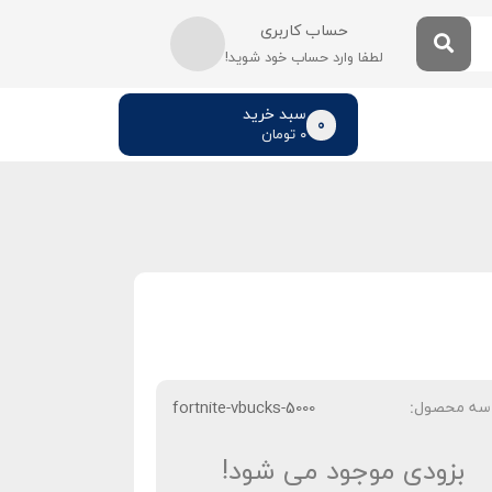
حساب کاربری
لطفا وارد حساب خود شوید!
سبد خرید
0
۰
تومان
سه محصول:
fortnite-vbucks-5000
بزودی موجود می شود!