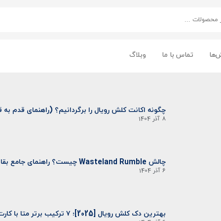
‌ها
تماس با ما
وبلاگ
چگونه اکانت کلش رویال را برگردانیم؟ (راهنمای قدم به قدم 
8 آذر 1404
چالش Wasteland Rumble چیست؟ راهنمای جامع بقا در سرزمین‌های ویران
6 آذر 1404
بهترین دک کلش رویال [2025]؛ ۷ ترکیب برتر متا با کارت‌های Evolution