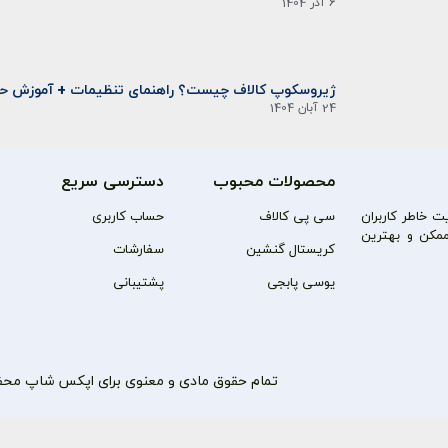
6 آذر 1404
ژیروسکوپ کالاف چیست؟ راهنمای تنظیمات + آموزش حر
24 آبان 1404
محصولات محبوب
دسترسی سریع
 خاطر کاربران
سی پی کالاف
حساب کاربری
مکن و بهترین
کریستال گنشین
سفارشات
یوسی پابجی
پشتیبانی
تمام حقوق مادی و معنوی برای اپکس شاپ مح