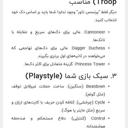
Troop) مناسب
دیگر فقط “پرنسس تاور” وجود ندارد! شما باید بر اساس دک خود
انتخاب کنید:
Cannoneer: عالی برای دک‌های سریع و مقابله با
تانک‌ها.
Dagger Duchess: عالی برای دک‌های تهاجمی که
می‌خواهند در ثانیه‌های اول برتری بگیرند.
Princess Tower: گزینه متعادل برای اکثر دک‌ها.
۳. سبک بازی شما (Playstyle)
Beatdown (سنگین): ساخت حملات غیرقابل توقف
(مثل گولم).
Cycle (چرخشی): کلافه کردن حریف با کارت‌های ارزان و
سریع (مثل ماینر یا هوگ).
Control (کنترلی): دفاع مستحکم و ضدحمله
هوشمندانه.