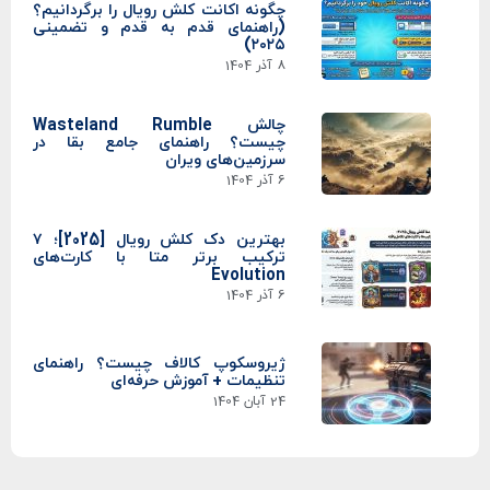
چگونه اکانت کلش رویال را برگردانیم؟
(راهنمای قدم به قدم و تضمینی
۲۰۲۵)
8 آذر 1404
چالش Wasteland Rumble
چیست؟ راهنمای جامع بقا در
سرزمین‌های ویران
6 آذر 1404
بهترین دک کلش رویال [2025]؛ ۷
ترکیب برتر متا با کارت‌های
Evolution
6 آذر 1404
ژیروسکوپ کالاف چیست؟ راهنمای
تنظیمات + آموزش حرفه‌ای
24 آبان 1404