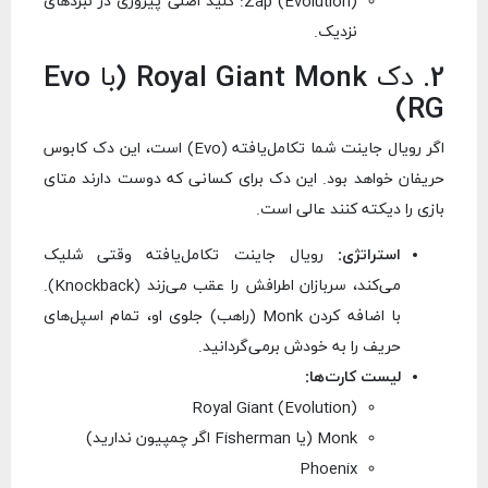
Zap (Evolution): کلید اصلی پیروزی در نبردهای
نزدیک.
2. دک Royal Giant Monk (با Evo
RG)
اگر رویال جاینت شما تکامل‌یافته (Evo) است، این دک کابوس
حریفان خواهد بود. این دک برای کسانی که دوست دارند متای
بازی را دیکته کنند عالی است.
استراتژی:
رویال جاینت تکامل‌یافته وقتی شلیک
می‌کند، سربازان اطرافش را عقب می‌زند (Knockback).
با اضافه کردن Monk (راهب) جلوی او، تمام اسپل‌های
حریف را به خودش برمی‌گردانید.
لیست کارت‌ها:
Royal Giant (Evolution)
Monk (یا Fisherman اگر چمپیون ندارید)
Phoenix