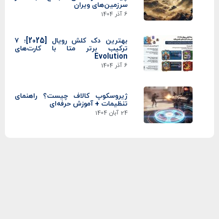
سرزمین‌های ویران
6 آذر 1404
بهترین دک کلش رویال [2025]؛ ۷
ترکیب برتر متا با کارت‌های
Evolution
6 آذر 1404
ژیروسکوپ کالاف چیست؟ راهنمای
تنظیمات + آموزش حرفه‌ای
24 آبان 1404