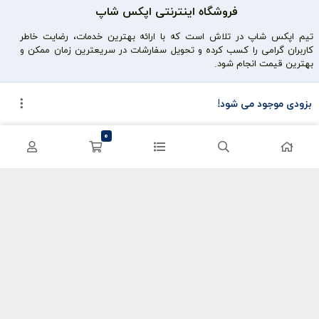
فروشگاه اینترنتی اپکس شاپ
تیم اپکس شاپ در تلاش است که با ارائه بهترین خدمات، رضایت خاطر
کاربران گرامی را کسب کرده و تحویل سفارشات در سریعترین زمان ممکن و
بهترین قیمت انجام شود.
محصولات محبوب
دسترسی سریع
بزودی موجود می شود!
سی پی کالاف
حساب کاربری
0
کریستال گنشین
سفارشات
یوسی پابجی
پشتیبانی
اعتماد شما سرمایه ماست