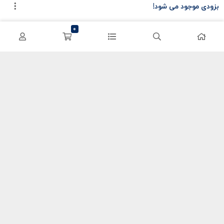
بزودی موجود می شود!
سی پی کالاف
حساب کاربری
0
کریستال گنشین
سفارشات
یوسی پابجی
پشتیبانی
اعتماد شما سرمایه ماست