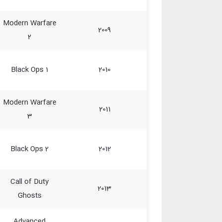
Modern Warfare
2009
2
Black Ops 1
2010
Modern Warfare
2011
3
Black Ops 2
2012
Call of Duty
2013
Ghosts
Advanced