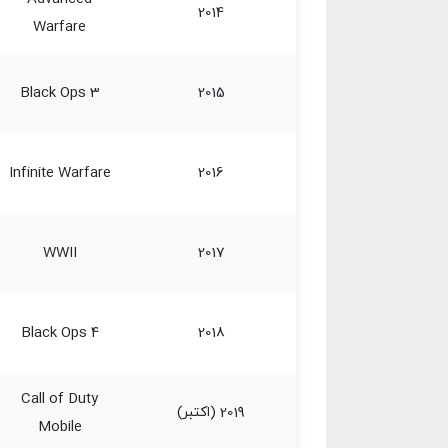
2014
Warfare
Black Ops 3
2015
Infinite Warfare
2016
WWII
2017
Black Ops 4
2018
Call of Duty
2019 (اکتبر)
Mobile