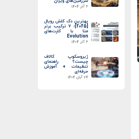
سرزمین‌های ویران
6 آذر 1404
بهترین دک کلش رویال
[2025]؛ ۷ ترکیب برتر
متا با کارت‌های
Evolution
6 آذر 1404
ژیروسکوپ کالاف
چیست؟ راهنمای
تنظیمات + آموزش
حرفه‌ای
24 آبان 1404