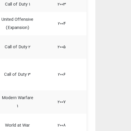
Call of Duty 1
2003
United Offensive
2004
(Expansion)
Call of Duty 2
2005
Call of Duty 3
2006
Modern Warfare
2007
1
World at War
2008