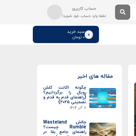
حساب کاربری
لطفا وارد حساب خود شوید!
سبد خرید
0
۰
تومان
مقاله های اخیر
چگونه اکانت کلش
رویال را برگردانیم؟
(راهنمای قدم به قدم و
تضمینی ۲۰۲۵)
8 آذر 1404
چالش Wasteland
Rumble چیست؟
راهنمای جامع بقا در