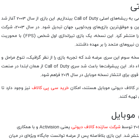
تی
برای بررسی تاریخچه کالاف دیوتی موبایل باید نگاهی به ریشه‌های اصلی Call of Duty بیندازیم. این بازی از سال 2003 آغاز شد
و با نوآوری‌های خود توانست به یکی از محبوب‌ترین و موفق‌ترین بازی‌های ویدئویی جهان تبدیل شود. در سال 2003، شرکت
Infinity Ward اولین نسخه از سری Call of Duty را منتشر کرد. این نسخه، یک بازی تیراندازی اول شخص (FPS) با محوریت
 نیروهای متحد را بر عهده داشتند.
ر سال 2005، نسخه دوم و در سال 2006، نسخه سوم این سری عرضه شد که تجربه بازی را از نظر گرافیک، تنوع مراحل و
تمرکز بر بازی‌های گروهی به شکل قابل توجهی ارتقاء داد. این پیشرفت‌ها باعث شد سری Call of Duty از همان ابتدا در صنعت
ی انتشار نسخه موبایل در سال 2019 فراهم شود.
در کالاف دیوتی موبایل هستند، امکان
خرید سی پی کالاف
نیز وجود دارد تا
 تهیه کنند.
موبایل
شرکت سازنده کالاف دیوتی
یعنی Activision و با همکاری
Tencent G برای پلتفرم‌های اندروید و iOS منتشر شد. این بازی بلافاصله پس از عرضه توانست جایگاه ویژه‌ای در میان