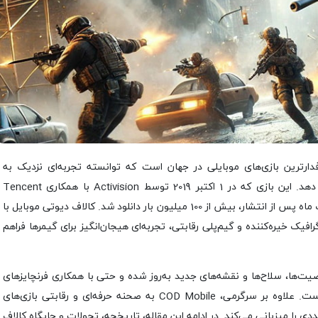
دارترین بازی‌های موبایلی در جهان است که توانسته تجربه‌ای نزدیک به
نسخه‌های کنسولی و پی‌سی را روی موبایل ارائه دهد. این بازی که در 1 اکتبر 2019 توسط Activision با همکاری Tencent
Games عرضه شد، سریعاً محبوب شد و کمتر از یک ماه پس از انتشار، بیش از 100 میلیون بار دانلود شد. کالاف دیوتی موبایل با
‌های محبوب Multiplayer و Battle Royale، گرافیک خیره‌کننده و گیم‌پلی رقابتی، تجربه‌ای هیجان‌انگیز برای گیمرها فراهم
یت‌ها، سلاح‌ها و نقشه‌های جدید به‌روز شده و حتی با همکاری فرنچایزهای
سینمایی مانند رامبو و Die Hard جذاب‌تر شده است. علاوه بر سرگرمی، COD Mobile به صحنه حرفه‌ای و رقابتی بازی‌های
ددی را میزبانی می‌کند. در ادامه این مقاله، تاریخچه، تحولات و جایگاه کالاف