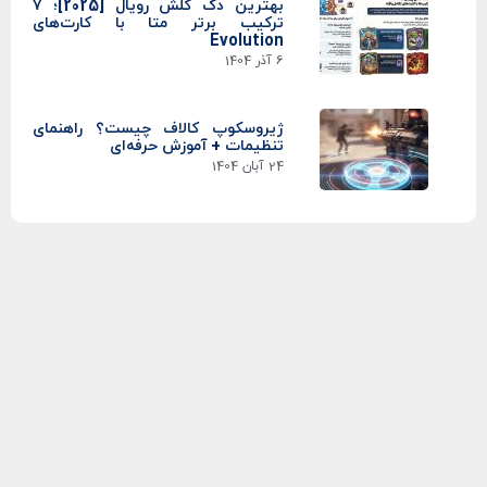
بهترین دک کلش رویال [2025]؛ ۷
ترکیب برتر متا با کارت‌های
Evolution
6 آذر 1404
ژیروسکوپ کالاف چیست؟ راهنمای
تنظیمات + آموزش حرفه‌ای
24 آبان 1404