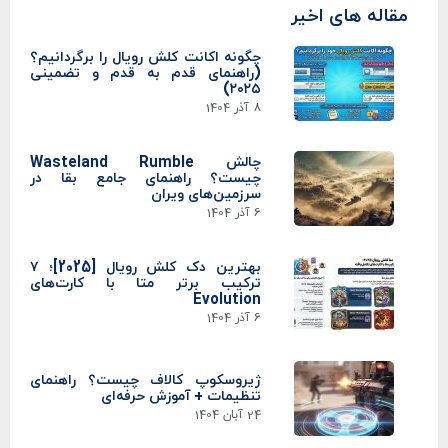
مقاله های اخیر
چگونه اکانت کلش رویال را برگردانیم؟
(راهنمای قدم به قدم و تضمینی
۲۰۲۵)
8 آذر 1404
چالش Wasteland Rumble
چیست؟ راهنمای جامع بقا در
سرزمین‌های ویران
6 آذر 1404
بهترین دک کلش رویال [2025]؛ ۷
ترکیب برتر متا با کارت‌های
Evolution
6 آذر 1404
ژیروسکوپ کالاف چیست؟ راهنمای
تنظیمات + آموزش حرفه‌ای
24 آبان 1404