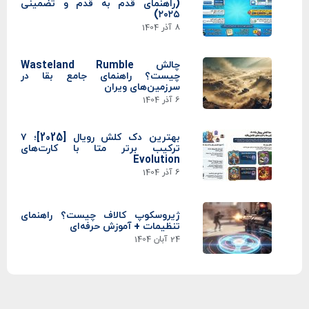
(راهنمای قدم به قدم و تضمینی
۲۰۲۵)
8 آذر 1404
چالش Wasteland Rumble
چیست؟ راهنمای جامع بقا در
سرزمین‌های ویران
6 آذر 1404
بهترین دک کلش رویال [2025]؛ ۷
ترکیب برتر متا با کارت‌های
Evolution
6 آذر 1404
ژیروسکوپ کالاف چیست؟ راهنمای
تنظیمات + آموزش حرفه‌ای
24 آبان 1404