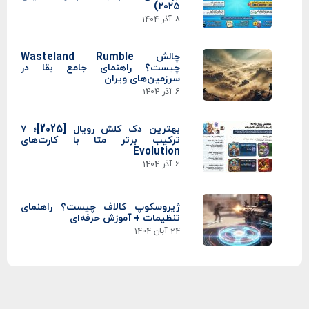
۲۰۲۵)
8 آذر 1404
چالش Wasteland Rumble
چیست؟ راهنمای جامع بقا در
سرزمین‌های ویران
6 آذر 1404
بهترین دک کلش رویال [2025]؛ ۷
ترکیب برتر متا با کارت‌های
Evolution
6 آذر 1404
ژیروسکوپ کالاف چیست؟ راهنمای
تنظیمات + آموزش حرفه‌ای
24 آبان 1404