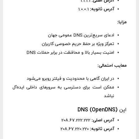
آدرس اصلی:
1.1.1.1
آدرس ثانویه:
1.0.0.1
مزایا:
ادعای سریع‌ترین DNS عمومی جهان
تمرکز ویژه بر حفظ حریم خصوصی کاربران
امنیت بسیار بالا و محافظت در برابر حملات DNS
معایب احتمالی:
در ایران گاهی با محدودیت و فیلتر روبرو می‌شود
ممکن است برای دسترسی به سرورهای داخلی ایده‌آل
نباشد
اپن DNS (OpenDNS)
آدرس اصلی:
208.67.222.222
آدرس ثانویه:
208.67.220.220