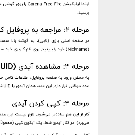
ابتدا اپلیکیشن  Fire
برسید.
مرحله ۲: مراجعه به پروفایل کاربری
در صفحه اصلی بازی (لابی)، به گوشه بالا سمت چ
(Nickname) خود را ببینید. روی نام کاربری خود ضربه بزنید تا وارد صفحه پروفایل شخصی‌تان شوید.
مرحله ۳: مشاهده آیدی (UID) فری فایر
به محض ورود به صفحه پروفایل، اطلاعات کامل حساب
عدد طولانی قرار دارد. این عدد، همان آیدی یا UID شما در فری فایر است.
مرحله ۴: کپی کردن آیدی
کار از این هم ساده‌تر می‌شود. لازم نیست این عد
می‌برد). در کنار آیدی شما، یک آیکون کپی (معمولاً