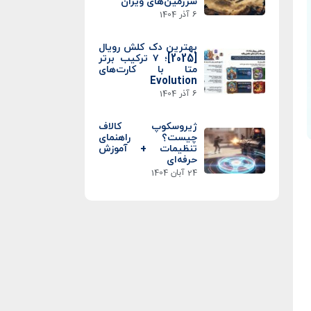
سرزمین‌های ویران
6 آذر 1404
بهترین دک کلش رویال
[2025]؛ ۷ ترکیب برتر
متا با کارت‌های
Evolution
6 آذر 1404
ژیروسکوپ کالاف
چیست؟ راهنمای
تنظیمات + آموزش
حرفه‌ای
24 آبان 1404