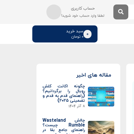
حساب کاربری
لطفا وارد حساب خود شوید!
سبد خرید
0
۰
تومان
مقاله های اخیر
چگونه اکانت کلش
رویال را برگردانیم؟
(راهنمای قدم به قدم و
تضمینی ۲۰۲۵)
8 آذر 1404
چالش Wasteland
Rumble چیست؟
راهنمای جامع بقا در