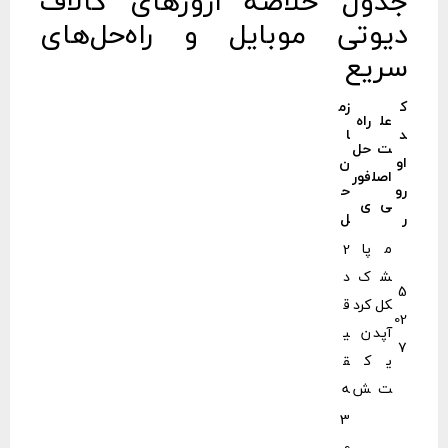
جدول خلاصه ارورهای کالاف
دیوتی موبایل و راه‌حل‌های
سریع
ک
زم
عل
راه‌
د
ا
ت
حل
او
ن
اصل
فور
رو
ح
ی
ی
ر
ل
م
پا
2
ش
ک
د
5
کل
کرد
ق
02
آپد
ن
ی
7
ی
ک
ق
ت
ش
ه
3
0