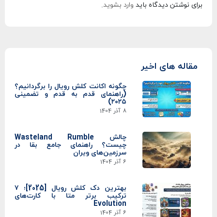
برای نوشتن دیدگاه باید
وارد بشوید
.
مقاله های اخیر
چگونه اکانت کلش رویال را برگردانیم؟
(راهنمای قدم به قدم و تضمینی
۲۰۲۵)
8 آذر 1404
چالش Wasteland Rumble
چیست؟ راهنمای جامع بقا در
سرزمین‌های ویران
6 آذر 1404
بهترین دک کلش رویال [2025]؛ ۷
ترکیب برتر متا با کارت‌های
Evolution
6 آذر 1404