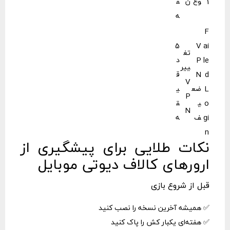
1
وغ
ن
ق
ه
F
5
V
ai
تغ
le
P
د
ییر
d
N
ق
V
L
ضع
ی
P
o
ی
ق
N
gi
ف
ه
n
نکات طلایی برای پیشگیری از
ارورهای کالاف دیوتی موبایل
قبل از شروع بازی
✅ همیشه آخرین نسخه را نصب کنید
✅ هفته‌ای یکبار کش را پاک کنید