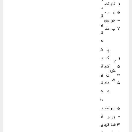
1
فای
نص
د
5
ل
ب
ق
00
خرا
مج
ی
7
ب
دد
ق
ه
پا
5
1
ک
د
ک
5
کرد
ق
ش
00
ن
ی
پر
5
داد
ق
ه
ه
10
5
سر
صب
د
0
ور
ر
ق
3
شل
کرد
ی