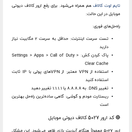
تایم اوت کالاف
هم همراه می‌شود. برای رفع ارور کالاف دیوتی
موبایل در این حالت:
راه‌حل‌های فوری:
تست سرعت اینترنت: حداقل به سرعت 2 مگابیت نیاز
دارید
پاک کردن کش: Settings > Apps > Call of Duty >
Clear Cache
استفاده از VPN معتبر: از VPNهای پولی با IP ثابت
استفاده کنید
تغییر DNS: به 8.8.8.8 یا 1.1.1.1 تغییر دهید
ریستارت مودم و گوشی: گاهی ساده‌ترین راه‌حل بهترین
است
🔴 کد ارور 5027 کالاف دیوتی موبایل
ارور 5027 معمولاً هنگام آپدیت بازی ظاهر می‌شود. این مشکل