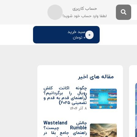
حساب کاربری
لطفا وارد حساب خود شوید!
سبد خرید
0
۰
تومان
مقاله های اخیر
چگونه اکانت کلش
رویال را برگردانیم؟
(راهنمای قدم به قدم و
تضمینی ۲۰۲۵)
8 آذر 1404
چالش Wasteland
Rumble چیست؟
راهنمای جامع بقا در