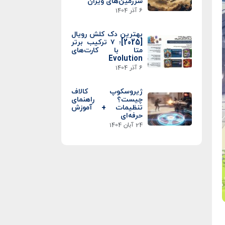
سرزمین‌های ویران
6 آذر 1404
بهترین دک کلش رویال
[2025]؛ ۷ ترکیب برتر
متا با کارت‌های
Evolution
6 آذر 1404
ژیروسکوپ کالاف
چیست؟ راهنمای
تنظیمات + آموزش
حرفه‌ای
24 آبان 1404