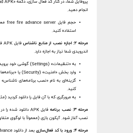
انجام دهید.
استفاده کنید.
مرحله ۲: اجازه نصب از منابع ناشناس
فای
اندرویدی شما نیاز به اجازه دارد.
به «تنظیمات» (Settings) گوشی خود بروید.
وارد بخش «امنیت» (Security) یا «برنامه‌ها» (Apps) شوید.
کنید.
به مرورگری که با آن فایل را دانلود کردید (مثلاً Chrome) اجازه نصب بده
مرحله ۳: نصب برنامه
نصب آغاز شود. آیکون بازی (معمولاً با لوگوی متفاوت FFadv) به گوشی شما اضافه می
مرحله ۴: ورود با کد فعال‌سازی