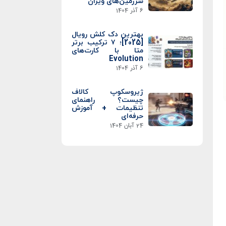
سرزمین‌های ویران
6 آذر 1404
بهترین دک کلش رویال
[2025]؛ ۷ ترکیب برتر
متا با کارت‌های
Evolution
6 آذر 1404
ژیروسکوپ کالاف
چیست؟ راهنمای
تنظیمات + آموزش
حرفه‌ای
24 آبان 1404