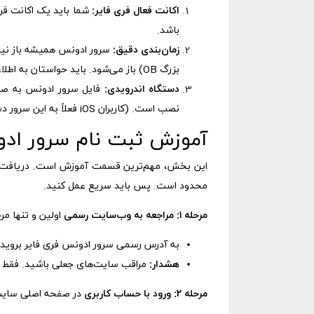
اکانت فعال فری فایر:
باشد.
زمان‌بندی دقیق:
سرور ادونس همیشه باز نیست
بزرگ OB) باز می‌شود. باید حواستان به اطلاعیه‌های رسمی گارنا باشد.
دستگاه اندرویدی:
نصب است. (کاربران iOS فعلاً به این سرور دسترسی ندارند).
آموزش ثبت نام سرور ادو
محدود است. پس باید سریع عمل کنید.
مرحله ۱: مراجعه به وب‌سایت رسمی
اولین و تنها مر
به آدرس رسمی سرور ادونس فری فایر بروید: f-advance.ff.garena.com
هشدار:
مراقب سایت‌های جعلی باشید. فقط و
مرحله ۲: ورود با حساب کاربری
در صفحه اصلی سایت، دو گزینه ورود