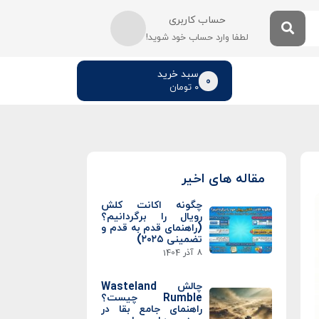
حساب کاربری
لطفا وارد حساب خود شوید!
سبد خرید
0
۰
تومان
مقاله های اخیر
چگونه اکانت کلش
رویال را برگردانیم؟
(راهنمای قدم به قدم و
تضمینی ۲۰۲۵)
8 آذر 1404
چالش Wasteland
Rumble چیست؟
راهنمای جامع بقا در