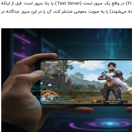
سرور ادونس فری فایر (Free Fire Advance Server) در واقع یک سرور تست (Test Server) یا بتا سرور است. قبل از اینکه
آپدیت بزرگی (که معمولاً با نام OB شناخته می‌شوند) را به صورت عمومی منتشر کند، آن را در این سرور جداگانه در