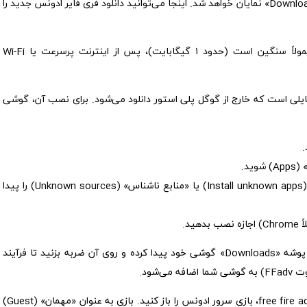
پروفایل شما، در کنار کد فعال سازی، دکمه «Download APK» نمایان خواهد شد. اینجا می‌توانید دانلود فری فایر ادونس جدید را
حجم فایل free fire advance server معمولاً سنگین است (حدود ۱ گیگابایت)، پس از اینترنت پرسرعت یا Wi-Fi
ل APK فایلی است که خارج از گوگل پلی استور دانلود می‌شود. برای نصب آن، گوشی
گزینه‌ای به نام «نصب برنامه‌های ناشناس» (Install unknown apps) یا «منابع ناشناس» (Unknown sources) را پیدا
ید.
فایل APK دانلود شده را در پوشه «Downloads» گوشی خود پیدا کرده و روی آن ضربه بزنید تا فرآیند
‌شود.
بعد از دانلود free fire advance، بازی سرور ادونس را باز کنید. بازی به عنوان «مهمان» (Guest)