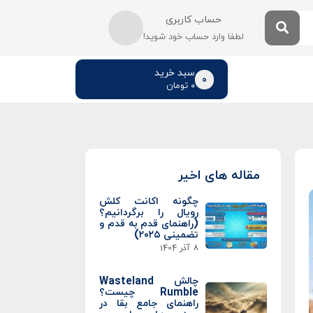
حساب کاربری
لطفا وارد حساب خود شوید!
سبد خرید
0
۰
تومان
مقاله های اخیر
چگونه اکانت کلش
رویال را برگردانیم؟
(راهنمای قدم به قدم و
تضمینی ۲۰۲۵)
8 آذر 1404
چالش Wasteland
Rumble چیست؟
راهنمای جامع بقا در