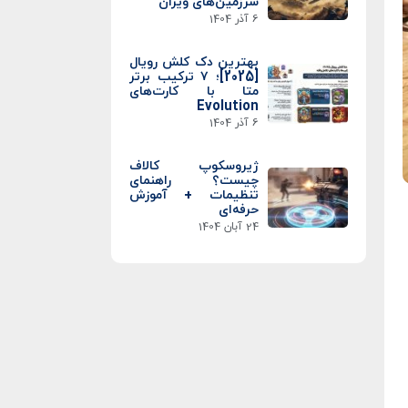
سرزمین‌های ویران
6 آذر 1404
بهترین دک کلش رویال
[2025]؛ ۷ ترکیب برتر
متا با کارت‌های
Evolution
6 آذر 1404
ژیروسکوپ کالاف
چیست؟ راهنمای
تنظیمات + آموزش
حرفه‌ای
24 آبان 1404