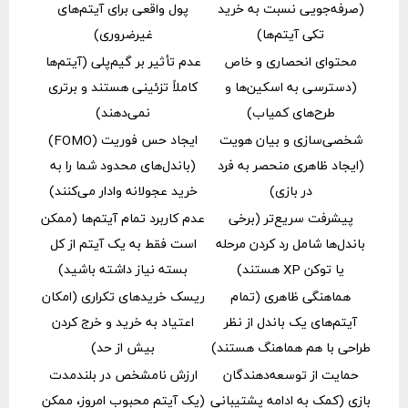
(صرفه‌جویی نسبت به خرید
پول واقعی برای آیتم‌های
تکی آیتم‌ها)
غیرضروری)
محتوای انحصاری و خاص
عدم تأثیر بر گیم‌پلی (آیتم‌ها
(دسترسی به اسکین‌ها و
کاملاً تزئینی هستند و برتری
طرح‌های کمیاب)
نمی‌دهند)
شخصی‌سازی و بیان هویت
ایجاد حس فوریت (FOMO)
(ایجاد ظاهری منحصر به فرد
(باندل‌های محدود شما را به
در بازی)
خرید عجولانه وادار می‌کنند)
پیشرفت سریع‌تر (برخی
عدم کاربرد تمام آیتم‌ها (ممکن
باندل‌ها شامل رد کردن مرحله
است فقط به یک آیتم از کل
یا توکن XP هستند)
بسته نیاز داشته باشید)
هماهنگی ظاهری (تمام
ریسک خریدهای تکراری (امکان
آیتم‌های یک باندل از نظر
اعتیاد به خرید و خرج کردن
طراحی با هم هماهنگ هستند)
بیش از حد)
حمایت از توسعه‌دهندگان
ارزش نامشخص در بلندمدت
بازی (کمک به ادامه پشتیبانی
(یک آیتم محبوب امروز، ممکن