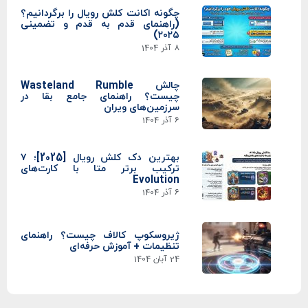
چگونه اکانت کلش رویال را برگردانیم؟
(راهنمای قدم به قدم و تضمینی
۲۰۲۵)
8 آذر 1404
چالش Wasteland Rumble
چیست؟ راهنمای جامع بقا در
سرزمین‌های ویران
6 آذر 1404
بهترین دک کلش رویال [2025]؛ ۷
ترکیب برتر متا با کارت‌های
Evolution
6 آذر 1404
ژیروسکوپ کالاف چیست؟ راهنمای
تنظیمات + آموزش حرفه‌ای
24 آبان 1404